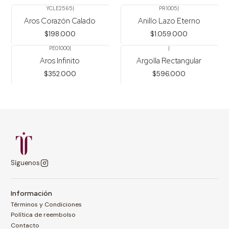
YCLE2565
|
PR1005
|
Aros Corazón Calado
Anillo Lazo Eterno
$198.000
$1.059.000
PE01000
|
|
Aros Infinito
Argolla Rectangular
$352.000
$596.000
Síguenos
Información
Términos y Condiciones
Política de reembolso
Contacto